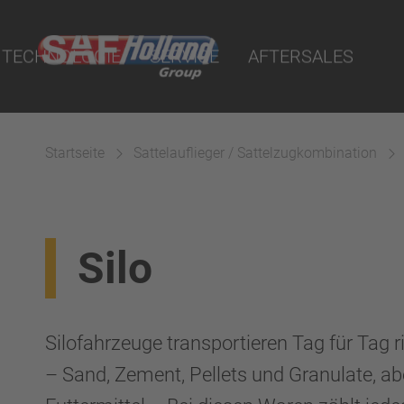
nrichtungen
 Portal
uality Parts
n
TECHNOLOGIE
SERVICE
AFTERSALES
fen
se
pfen
Startseite
Sattelauflieger / Sattelzugkombination
änze
d
gssysteme
Silo
Silofahrzeuge transportieren Tag für Tag r
– Sand, Zement, Pellets und Granulate, a