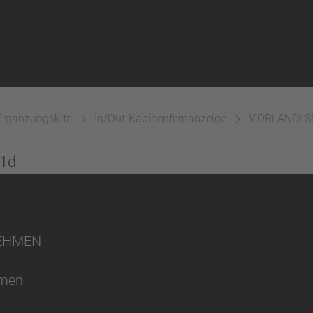
Ergänzungskits
In/Out-Kabinenfernanzeige
V.ORLANDI 
11d
EHMEN
hmen