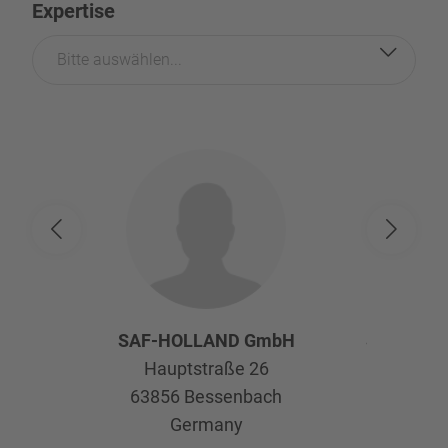
Expertise
Bitte auswählen...
SAF-HOLLAND GmbH
SAF-HOL
Hauptstraße 26
Afte
63856
Bessenbach
Kelte
Germany
63741
As