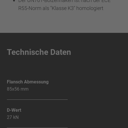
Der UN761-Bolzenhaken ist nach der ECE
R55-Norm als "Klasse K3" homologiert
Technische Daten
Flansch Abmessung
85x56 mm
D-Wert
27 kN