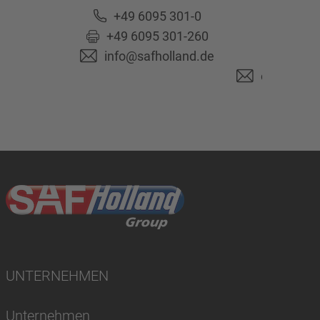
Ge
+49 6095 301-0
+49 6095 301-260
+49 6
info@safholland.de
+49 6
originalpa
UNTERNEHMEN
Unternehmen