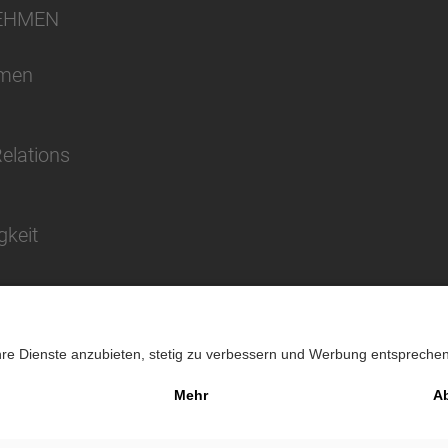
EHMEN
hmen
Relations
gkeit
Impressu