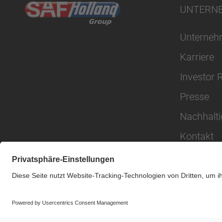
UNTERN
Unterne
Karriere
Investor 
Presse
Nachhalti
Kontakt
© SAF-HOLLAND SE