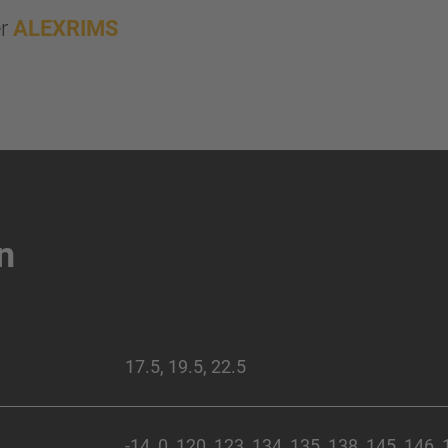
er
ALEXRIMS
n
17.5, 19.5, 22.5
-14, 0, 120, 123, 134, 135, 138, 145, 146,