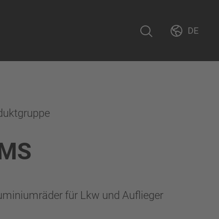
DE
duktgruppe
IMS
miniumräder für Lkw und Auflieger