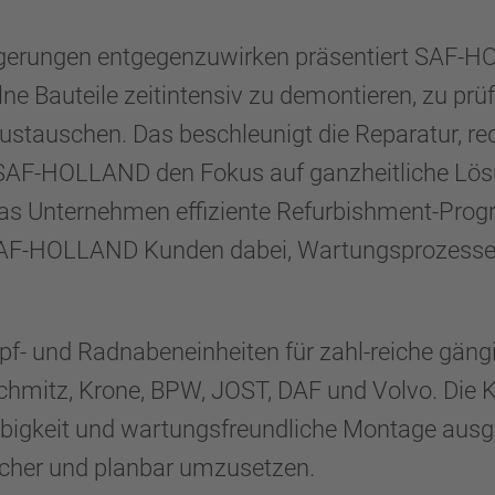
zögerungen entgegenzuwirken präsentiert SAF-H
ne Bauteile zeitintensiv zu demontieren, zu pr
stauschen. Das beschleunigt die Reparatur, red
 SAF-HOLLAND den Fokus auf ganzheitliche Lösun
as Unternehmen effiziente Refurbishment-Prog
F-HOLLAND Kunden dabei, Wartungsprozesse zu
opf- und Radnabeneinheiten für zahl-reiche gä
hmitz, Krone, BPW, JOST, DAF und Volvo. Die K
glebigkeit und wartungsfreundliche Montage au
sicher und planbar umzusetzen.