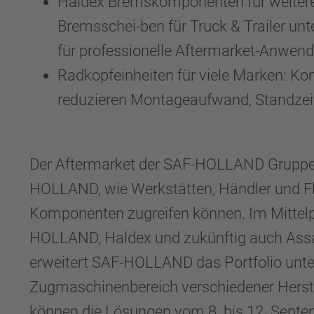
Haldex Bremskomponenten für weitere
Bremsschei-ben für Truck & Trailer un
für professionelle Aftermarket-Anwen
Radkopfeinheiten für viele Marken: Ko
reduzieren Montageaufwand, Standzei
Der Aftermarket der SAF-HOLLAND Gruppe 
HOLLAND, wie Werkstätten, Händler und Flot
Komponenten zugreifen können. Im Mittelpu
HOLLAND, Haldex und zukünftig auch Assa
erweitert SAF-HOLLAND das Portfolio unte
Zugmaschinenbereich verschiedener Herst
können die Lösungen vom 8. bis 12. Septemb