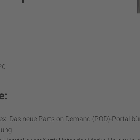
26
e:
x: Das neue Parts on Demand (POD)-Portal bün
dung