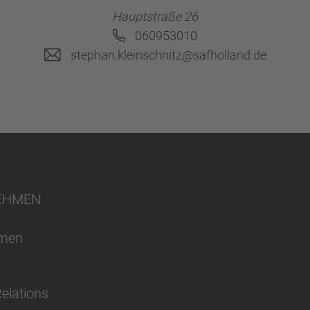
Hauptstraße 26
060953010
stephan.kleinschnitz@safholland.de
EHMEN
hmen
Relations