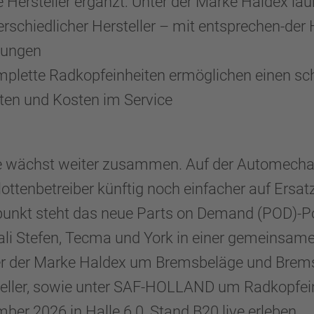
 Hersteller ergänzt: Unter der Marke Haldex 
terschiedlicher Hersteller – mit entsprechen-
dungen
mplette Radkopfeinheiten ermöglichen einen sch
ten und Kosten im Service
wächst weiter zusammen. Auf der Automechani
tenbetreiber künftig noch einfacher auf Ersatzte
nkt steht das neue Parts on Demand (POD)-Port
li Stefen, Tecma und York in einer gemeinsa
r der Marke Haldex um Bremsbeläge und Bremss
eller, sowie unter SAF-HOLLAND um Radkopfeinh
er 2026 in Halle 6.0, Stand B20 live erleben.