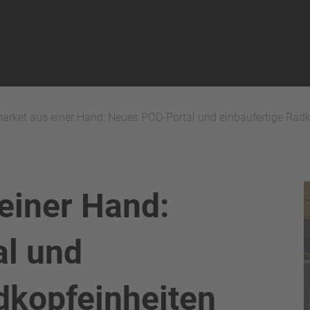
market aus einer Hand: Neues POD-Portal und einbaufertige Rad
einer Hand:
l und
dkopfeinheiten