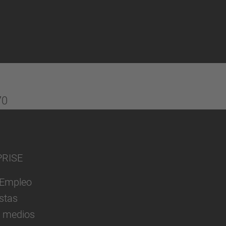
70
PRISE
Empleo
istas
y medios