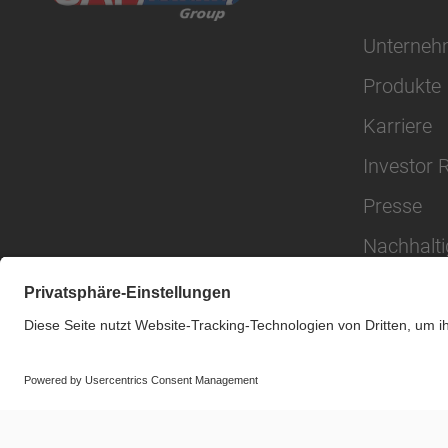
Unterne
Produkte
Karriere
Investor 
Presse
Nachhalti
© SAF-HOLLAND SE