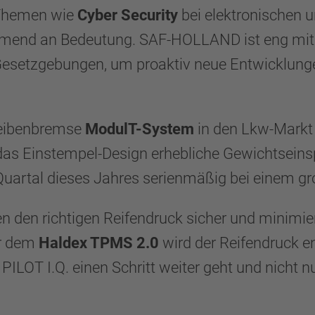
 Themen wie
Cyber Security
bei elektronischen
end an Bedeutung. SAF-HOLLAND ist eng mit se
 Gesetzgebungen, um proaktiv neue Entwicklung
heibenbremse
ModulT-System
in den Lkw-Markt e
 das Einstempel-Design erhebliche Gewichtseins
artal dieses Jahres serienmäßig bei einem gro
n den richtigen Reifendruck sicher und minimier
r dem
Haldex TPMS 2.0
wird der Reifendruck 
LOT I.Q. einen Schritt weiter geht und nicht n