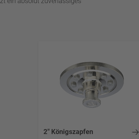
 ein absolut zuverlässiges
2" Königszapfen