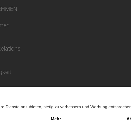
EHMEN
hmen
Relations
gkeit
Impressu