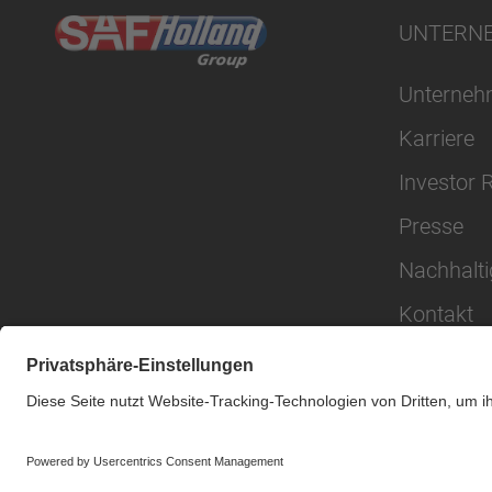
UNTERN
Unterne
Karriere
Investor 
Presse
Nachhalti
Kontakt
© SAF-HOLLAND SE