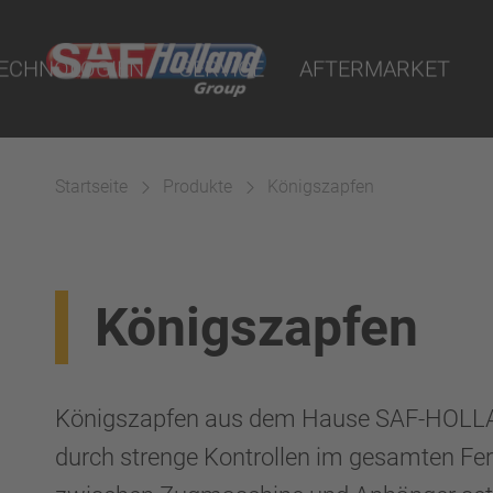
ichtungen
On Demand - POD
satzteilhändler
ECHNOLOGIEN
SERVICE
AFTERMARKET
uality Parts
ine
n
 Portal
fen
LLAND I.Q. Portal
Startseite
Produkte
Königszapfen
ze
tten und Ersatzteilhändler
systeme
Königszapfen
Königszapfen aus dem Hause SAF-HOLLAN
durch strenge Kontrollen im gesamten Fe