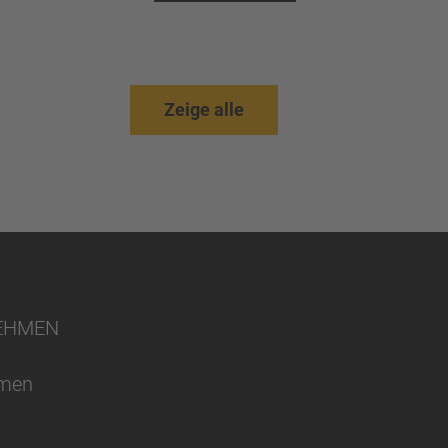
Zeige alle
EHMEN
hmen