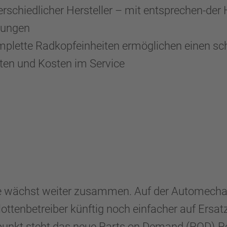
terschiedlicher Hersteller – mit entsprechen-
dungen
mplette Radkopfeinheiten ermöglichen einen sch
ten und Kosten im Service
wächst weiter zusammen. Auf der Automechani
tenbetreiber künftig noch einfacher auf Ersatzte
nkt steht das neue Parts on Demand (POD)-Port