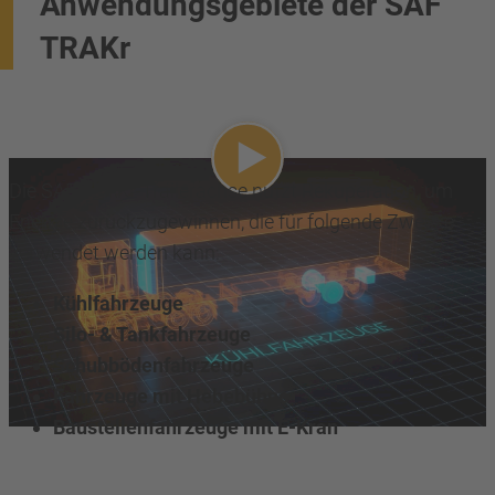
Anwendungsgebiete der SAF
TRAKr
Video abspielen
Die SAF TRAKr-Trailerachse nutzt Rekuperation, um
Energie zurückzugewinnen, die für folgende Zwecke
verwendet werden kann:
Kühlfahrzeuge
Silo- & Tankfahrzeuge
Schubbödenfahrzeuge
Fahrzeuge mit Hebebühne
Baustellenfahrzeuge mit E-Kran