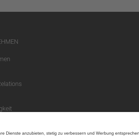
EHMEN
hmen
Relations
gkeit