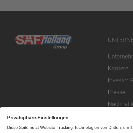
UNTERN
Unterne
Karriere
Investor 
Presse
Nachhalti