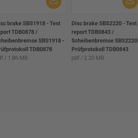
isc brake SBS1918 - Test
Disc brake SBS2220 - Test
eport TDB0878 /
report TDB0843 /
cheibenbremse SBS1918 -
Scheibenbremse SBS2220 
rüfprotokoll TDB0878
Prüfprotokoll TDB0843
df / 1.86 MB
pdf / 2.20 MB