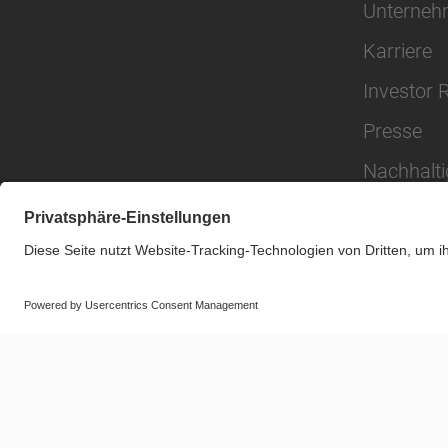
Unterne
Karriere
Investor 
Presse
Nachhalti
© SAF-HOLLAND SE