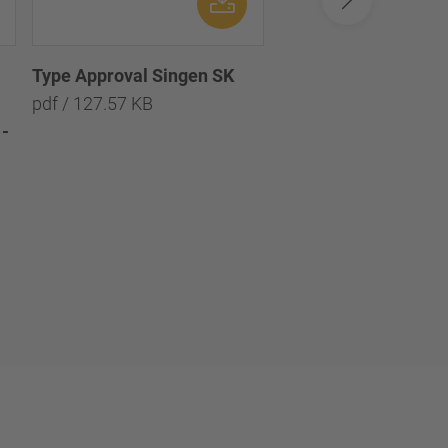
Type Approval Singen SK
Disc brake SBS1920
pdf / 127.57 KB
Test report TDB0897
-
Scheibenbremse
SBS1920H0 - Prüfpro
TDB0897
pdf / 1.94 MB