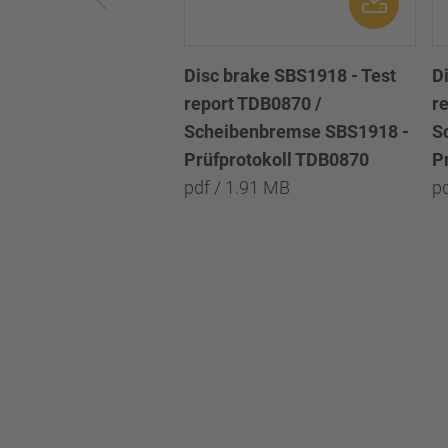
Disc brake SBS1918 - Test
D
report TDB0870 /
r
Scheibenbremse SBS1918 -
S
Prüfprotokoll TDB0870
P
pdf / 1.91 MB
p