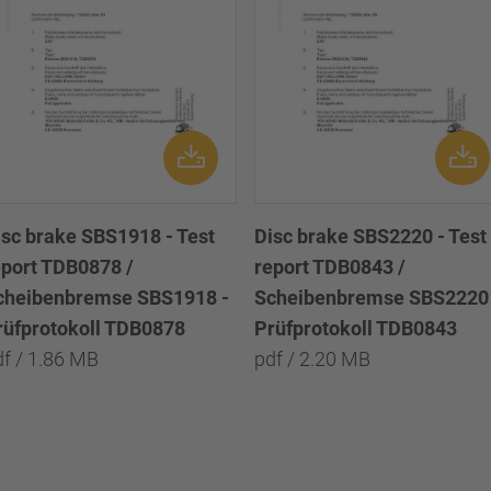
isc brake SBS1918 - Test
Disc brake SBS2220 - Test
eport TDB0878 /
report TDB0843 /
cheibenbremse SBS1918 -
Scheibenbremse SBS2220 
rüfprotokoll TDB0878
Prüfprotokoll TDB0843
df / 1.86 MB
pdf / 2.20 MB