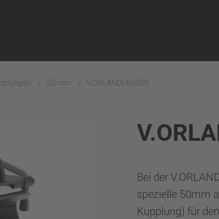
pplungen
50 mm
V.ORLANDI EH500
V.ORLA
Bei der V.ORLAND
spezielle 50mm a
Kupplung) für den