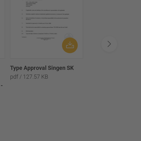
Type Approval Singen SK
Disc brake SBS1920
pdf / 127.57 KB
Test report TDB0897
-
Scheibenbremse
SBS1920H0 - Prüfpro
TDB0897
pdf / 1.94 MB