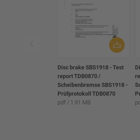
Disc brake SBS1918 - Test
D
report TDB0870 /
r
Scheibenbremse SBS1918 -
S
Prüfprotokoll TDB0870
P
pdf / 1.91 MB
p