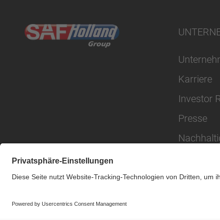
UNTERN
Unterne
Karriere
Investor 
Presse
Nachhalti
© SAF-HOLLAND SE