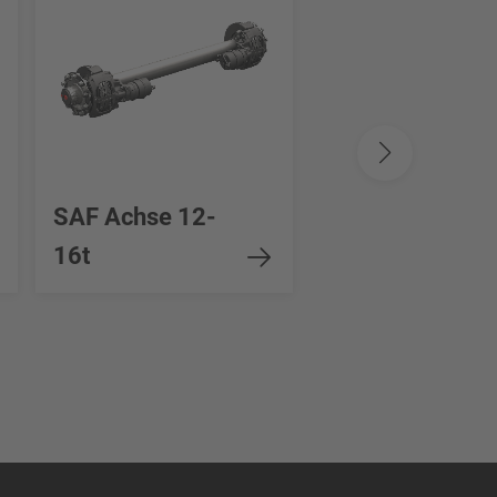
SAF MODUL
SAF Achse 12-
scheibengebr
16t
st