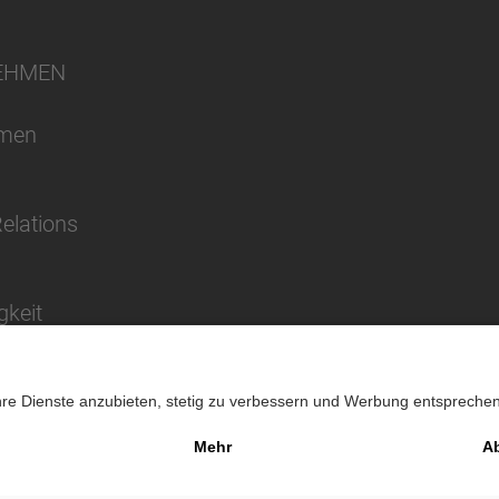
EHMEN
hmen
Relations
gkeit
Impressu