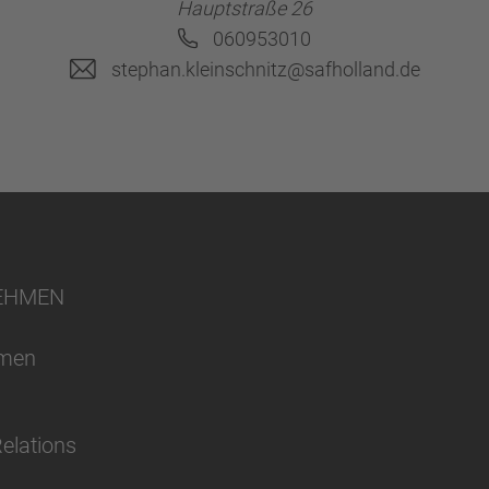
Hauptstraße 26
060953010
stephan.kleinschnitz@safholland.de
EHMEN
hmen
Relations