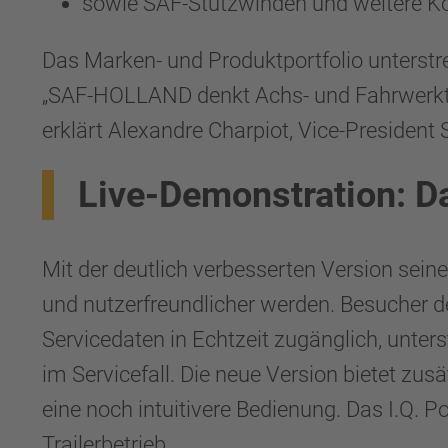
sowie SAF-Stützwinden und weitere 
Das Marken- und Produktportfolio unterst
„SAF-HOLLAND denkt Achs- und Fahrwerktec
erklärt Alexandre Charpiot, Vice-Presid
Live-Demonstration: Da
Mit der deutlich verbesserten Version sein
und nutzerfreundlicher werden. Besucher 
Servicedaten in Echtzeit zugänglich, unter
im Servicefall. Die neue Version bietet zu
eine noch intuitivere Bedienung. Das I.Q. P
Trailerbetrieb.