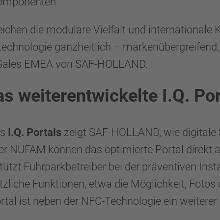
Komponenten
reichen die modulare Vielfalt und internation
hnologie ganzheitlich – markenübergreifend, i
ent Sales EMEA von SAF-HOLLAND.
s weiterentwickelte I.Q. Por
es
I.Q. Portals
zeigt SAF-HOLLAND, wie digitale S
der NUFAM können das optimierte Portal direkt
stützt Fuhrparkbetreiber bei der präventiven Ins
sätzliche Funktionen, etwa die Möglichkeit, Fot
ortal ist neben der NFC-Technologie ein weitere