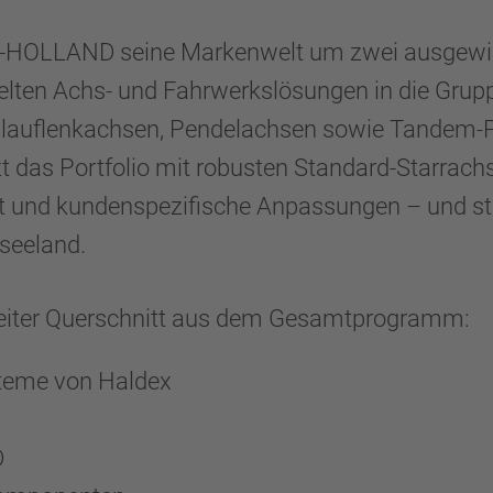
AF-HOLLAND seine Markenwelt um zwei ausgewie
ckelten Achs- und Fahrwerkslösungen in die Gru
chlauflenkachsen, Pendelachsen sowie Tandem-P
 das Portfolio mit robusten Standard-Starrachs
t und kundenspezifische Anpassungen – und stä
seeland.
reiter Querschnitt aus dem Gesamtprogramm:
teme von Haldex
D