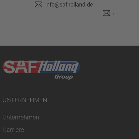
info@safholland.de
+49 6
originalpa
UNTERNEHMEN
Unternehmen
Karriere