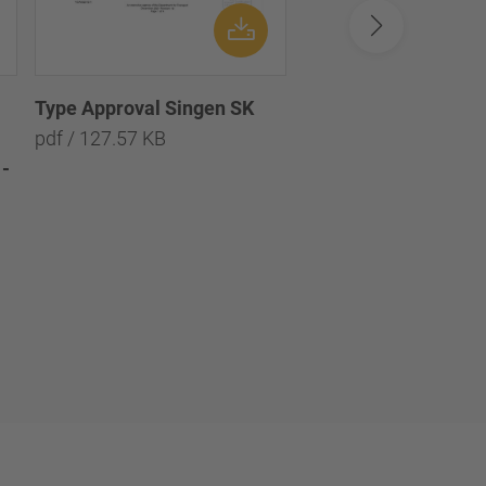
Type Approval Singen SK
Disc brake SBS1920
pdf / 127.57 KB
Test report TDB0897
-
Scheibenbremse
SBS1920H0 - Prüfpro
TDB0897
pdf / 1.94 MB