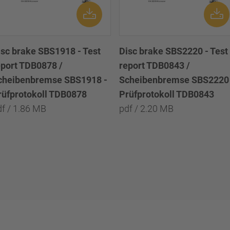
isc brake SBS1918 - Test
Disc brake SBS2220 - Test
eport TDB0878 /
report TDB0843 /
cheibenbremse SBS1918 -
Scheibenbremse SBS2220 
rüfprotokoll TDB0878
Prüfprotokoll TDB0843
df / 1.86 MB
pdf / 2.20 MB