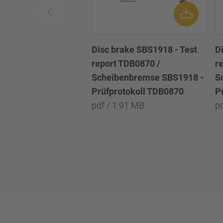
Disc brake SBS1918 - Test
D
report TDB0870 /
r
Scheibenbremse SBS1918 -
S
Prüfprotokoll TDB0870
P
pdf / 1.91 MB
p