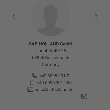
SAF-HOLLAND GmbH
SAF-HOL
Hauptstraße 26
Afte
63856
Bessenbach
Kelte
Germany
63741
As
Ge
+49 6095 301-0
+49 6095 301-260
+49 6
info@safholland.de
+49 6
originalpa