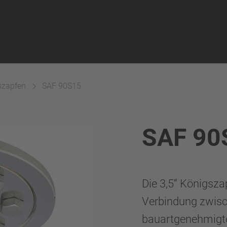
szapfen
SAF 90S15
SAF 90
Die 3,5“ Königsza
Verbindung zwisc
bauartgenehmigte 