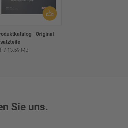
roduktkatalog - Original
satzteile
df / 13.59 MB
en Sie uns.