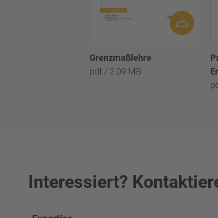
Grenzmaßlehre
P
pdf / 2.09 MB
Er
p
Interessiert? Kontaktier