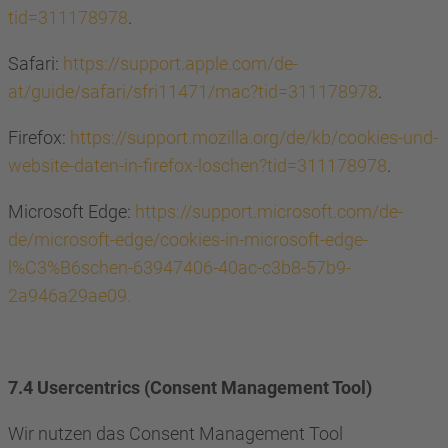
tid=311178978
.
Safari:
https://support.apple.com/de-
at/guide/safari/sfri11471/mac?tid=311178978
.
Firefox:
https://support.mozilla.org/de/kb/cookies-und-
website-daten-in-firefox-loschen?tid=311178978
.
Microsoft Edge:
https://support.microsoft.com/de-
de/microsoft-edge/cookies-in-microsoft-edge-
l%C3%B6schen-63947406-40ac-c3b8-57b9-
2a946a29ae09.
7.4 Usercentrics (Consent Management Tool)
Wir nutzen das Consent Management Tool