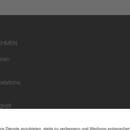
EHMEN
hmen
Relations
gkeit