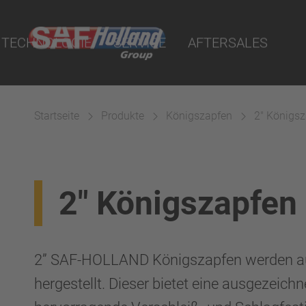
nrichtungen
 Report Online
n
TECHNOLOGIE
SERVICE
AFTERSALES
uality Parts
fen
se
pfen
Startseite
Produkte
Königszapfen
2" Königs
änze
d
gssysteme
2" Königszapfen
2” SAF-HOLLAND Königszapfen werden au
hergestellt. Dieser bietet eine ausgezeichne