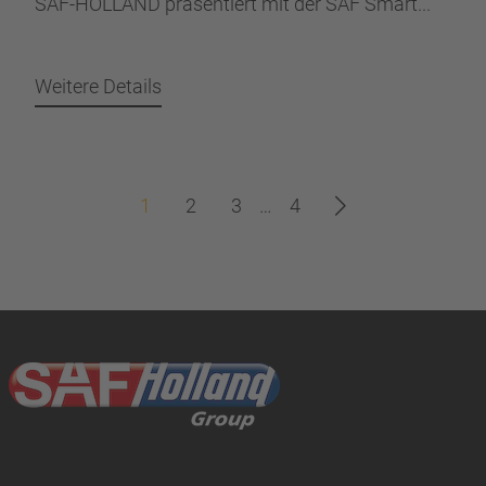
SAF-HOLLAND präsentiert mit der SAF Smart...
Weitere Details
1
2
3
…
4