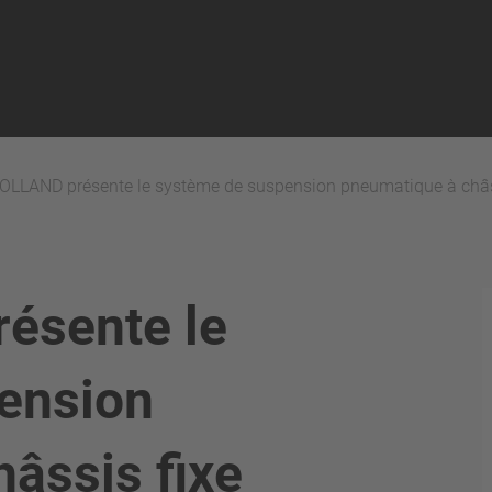
OLLAND présente le système de suspension pneumatique à châ
ésente le
ension
âssis fixe