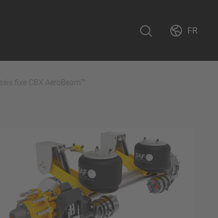
FR
ssis fixe CBX AeroBeam™