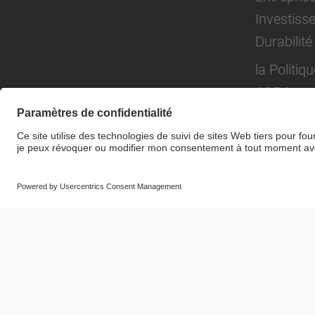
Investiss
Durabilité
la Politiqu
AODA
© SAF-HOLLAND SE