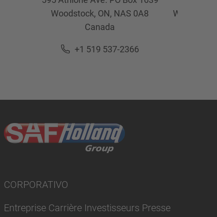
Woodstock, ON,
NAS 0A8
Woodstock
Canada
Ca
+1 519 537-2366
+1 5
CORPORATIVO
Entreprise Carrière Investisseurs Presse