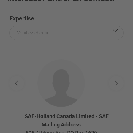
Expertise
Veuillez choisir...
SAF-Holland Canada Limited -
SAF-Holland C
Mailing Address
Physica
595 Athlone Ave. PO Box 1639
595 Ath