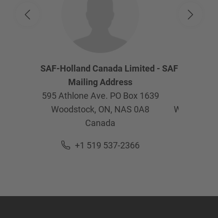
SAF-Holland Canada Limited -
SAF-Holland C
Mailing Address
Physica
595 Athlone Ave. PO Box 1639
595 Ath
Woodstock, ON,
NAS 0A8
Woodstock
Canada
Ca
+1 519 537-2366
+1 5