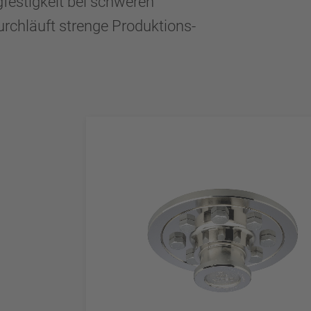
festigkeit bei schweren
rchläuft strenge Produktions-