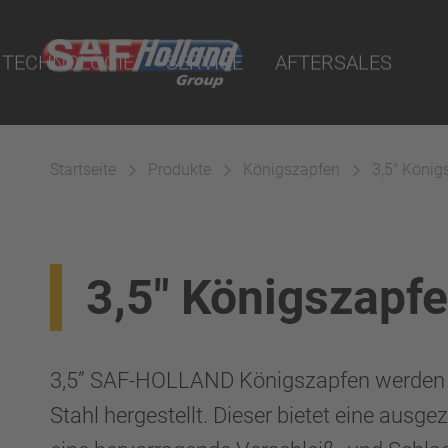
nrichtungen
 Report Online
n
TECHNOLOGIE
SERVICE
AFTERSALES
uality Parts
fen
se
pfen
ngen
Startseite
Produkte
Königszapfen
3,5" König
änze
dsysteme
3,5" Königszapf
3,5” SAF-HOLLAND Königszapfen werden 
Stahl hergestellt. Dieser bietet eine ausge