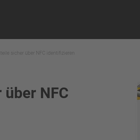
teile sicher über NFC identifizieren
er über NFC