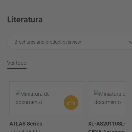
Literatura
Brochures and product overview
Ver todo
ATLAS Series
XL-AS20110SL-es-
pdf / 4.25 MB
CBXA Aerobeam™ 