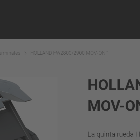
erminales
HOLLAND FW2800/2900 MOV-ON™
HOLLA
MOV-O
La quinta rueda