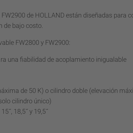
 FW2900 de HOLLAND están diseñadas para conve
n de bajo costo.
elevable FW2800 y FW2900:
 una fiabilidad de acoplamiento inigualable
máxima de 50 K) o cilindro doble (elevación má
olo cilindro único)
 15˝, 18,5˝ y 19,5˝