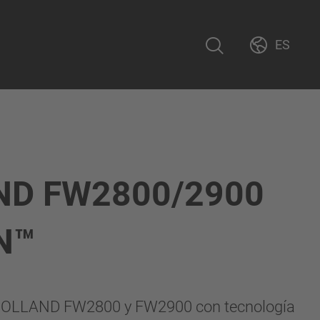
ES
ND FW2800/2900
N™
 HOLLAND FW2800 y FW2900 con tecnología