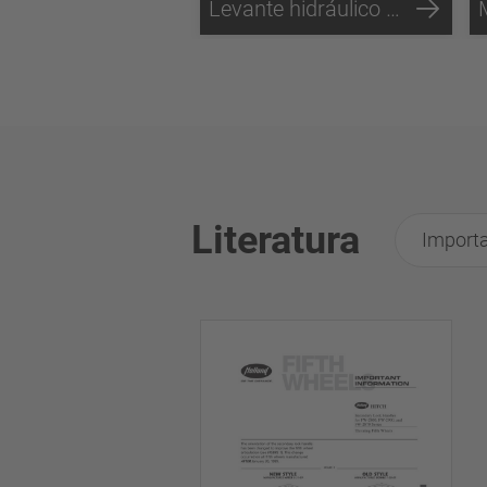
Levante hidráulico MOV-ON
Literatura
Importa