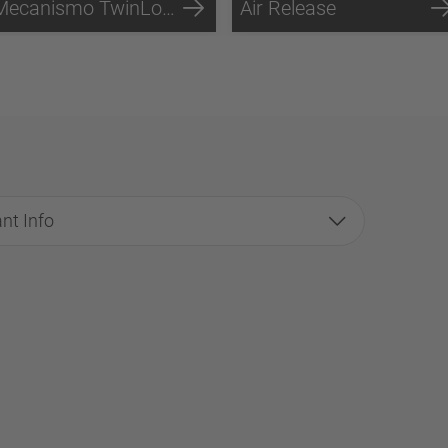
Mecanismo TwinLock ™
Air Release
nt Info