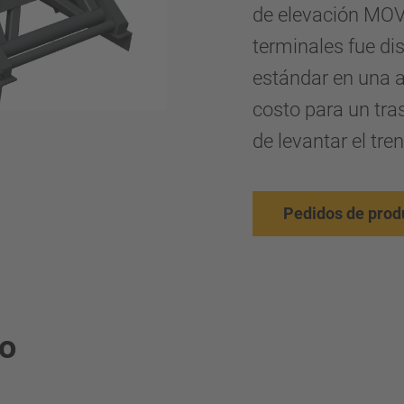
de elevación MOV
terminales fue di
estándar en una a
costo para un tra
de levantar el tre
Pedidos de prod
to