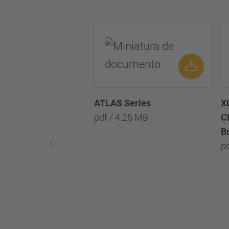
ATLAS Series
X
pdf / 4.25 MB
C
B
p