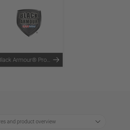
Black Armour® Protección contra la corrosión
es and product overview