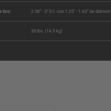
 tiro:
2.38” - 3” D.I. con 1.25” - 1.63” de diámet
38 lbs. (14.5 kg)