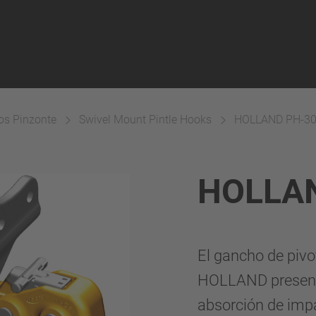
s Pinzonte
Swivel Mount Pintle Hooks
HOLLAND PH-3
HOLLA
El gancho de piv
HOLLAND presenta
absorción de impa