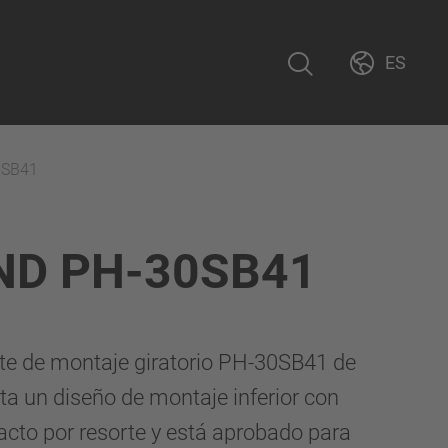
ES
0SB41
ND PH-30SB41
ote de montaje giratorio PH-30SB41 de
 un diseño de montaje inferior con
cto por resorte y está aprobado para