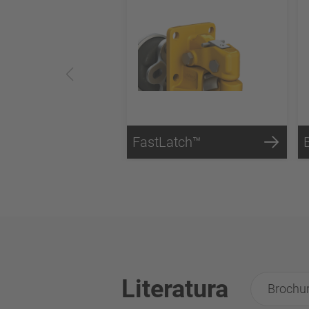
FastLatch™
Literatura
Brochur