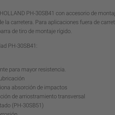
o HOLLAND PH-30SB41 con accesorio de montaje
de la carretera. Para aplicaciones fuera de car
arra de tiro de montaje rígido.
idad PH-30SB41:
nte para mayor resistencia.
lubricación
rciona absorción de impactos
ación de arriostramiento transversal
atado (PH-30SB51)
rrosión