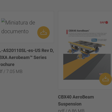
L-AS20110SL-es-US Rev D,
BXA Aerobeam™ Series
rochure
df / 7.05 MB
CBX40 AeroBeam
Suspension
pdf / 6.86 MB