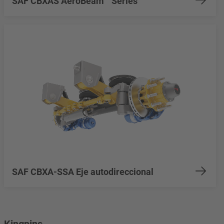
SAF CBXAS AeroBeam™ Series
SAF CBXA-SSA Eje autodireccional