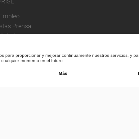
PRISE
Empleo
istas Prensa
ilidad
Pie de imprenta
Política de privacidad
Confi