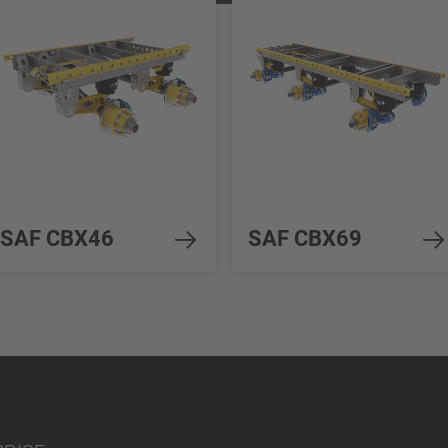
powered by
Usercentrics Consent Management
Platform
SAF CBX46
SAF CBX69