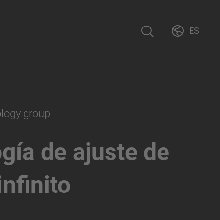
ES
ology group
gía de ajuste de
nfinito