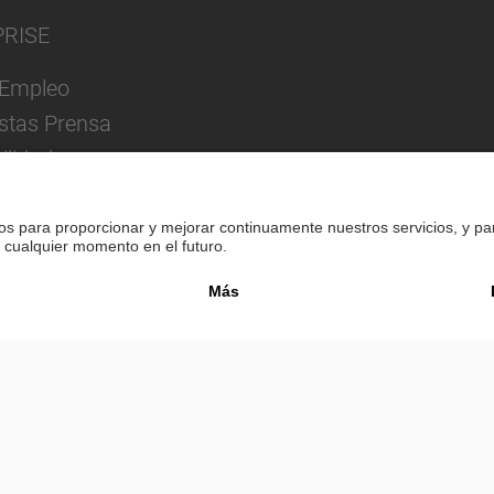
PRISE
Empleo
istas Prensa
ilidad
Pie de imprenta
Política de privacidad
Confi