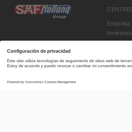
D'ENTRE
Empresa 
Inversion
Sustentab
© SAF-HOLLAND SE