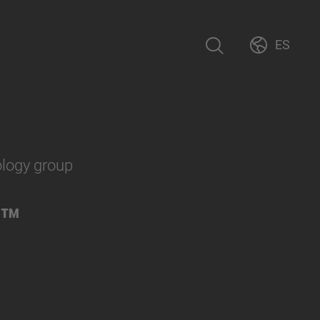
ES
ology group
e™