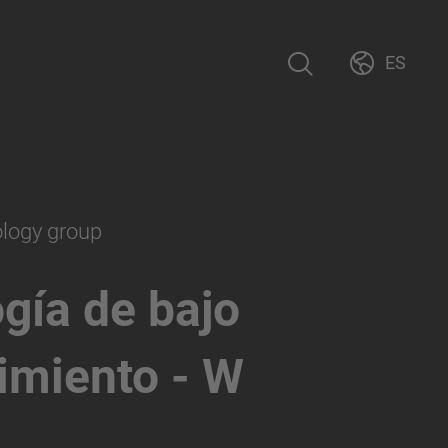
ES
ology group
gía de bajo
imiento - W