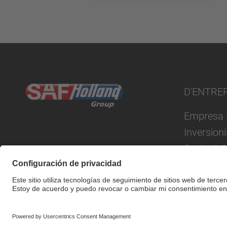
D'ENTRE
Empresa 
Inversion
Sustentab
© SAF-HOLLAND SE