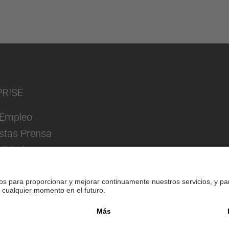
PRISE
Empleo
istas Prensa
ilidad
Pie de imprenta
Política de privacidad
Confi