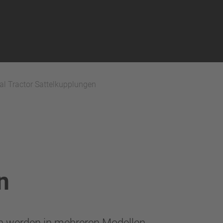
al Tractor Sattelkupplungen
n
 werden in mehreren Modellen