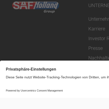
UNTERN
Unterne
Karriere
Investor 
Presse
Nachhalti
© SAF-HOLLAND SE