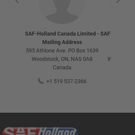
SAF-Holland Canada Limited -
SAF-Holland C
Mailing Address
Physica
595 Athlone Ave. PO Box 1639
595 Ath
Woodstock, ON,
NAS 0A8
Woodstock
Canada
Ca
+1 519 537-2366
+1 5