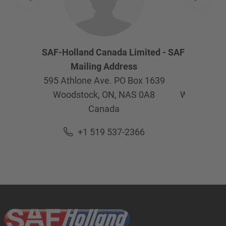
SAF-Holland Canada Limited -
SAF-Holland C
Mailing Address
Physica
595 Athlone Ave. PO Box 1639
595 Ath
Woodstock, ON,
NAS 0A8
Woodstock
Canada
Ca
+1 519 537-2366
+1 5