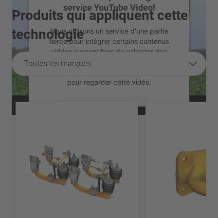
service YouTube Video!
Produits qui appliquent cette
technologie
Nous utilisons un service d'une partie
tierce pour intégrer certains contenus
vidéos susceptibles de collecter des
données sur votre activité. Veuillez
Toutes les marques
consulter les détails et accepter le service
pour regarder cette vidéo.
En savoir plus
Accepter
powered by
Usercentrics Consent
Management Platform