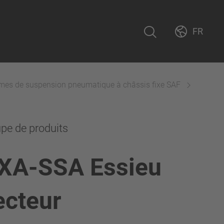
FR
mes de suspension pneumatique à châssis fixe SAF
pe de produits
XA-SSA Essieu
ecteur