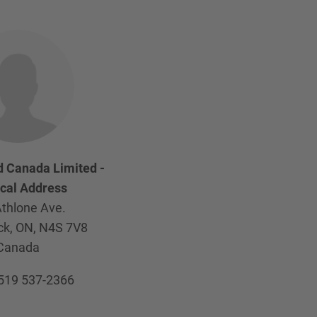
 Canada Limited -
cal Address
thlone Ave.
k, ON,
N4S 7V8
Canada
519 537-2366