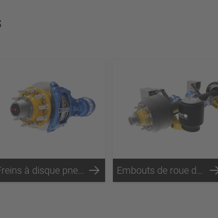
s
Freins à disque pneumatiques série P89™
Embouts de roue de frein à tambour habillés SC5