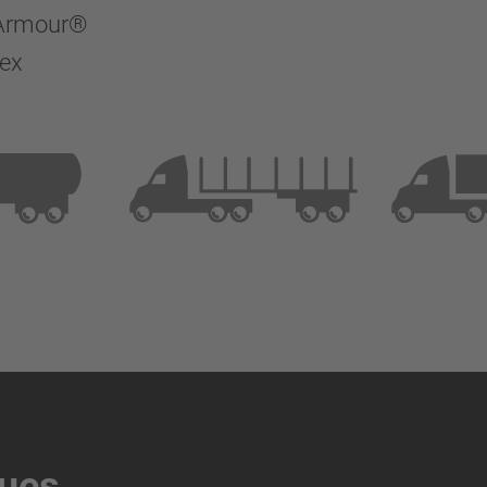
k Armour®
dex
ques