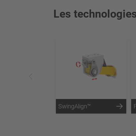
Les technologie
SwingAlign™