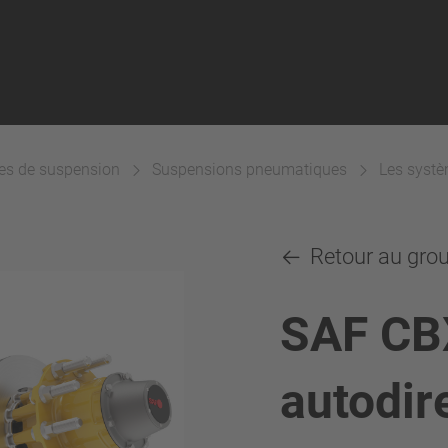
es de suspension
Suspensions pneumatiques
Les systè
Retour au grou
SAF CB
autodir