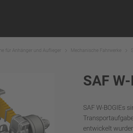
e für Anhänger und Auflieger
Mechanische Fahrwerke
SAF W-
SAF W-BOGIEs sind
Transportaufgabe
entwickelt wurde