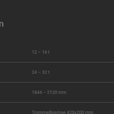
n
12 – 16 t
24 – 32 t
1844 – 2120 mm
Trommelbremse 420x200 mm