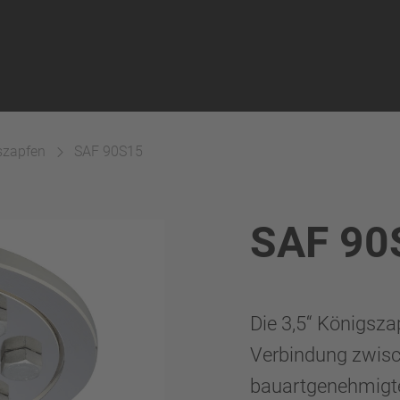
szapfen
SAF 90S15
SAF 90
Die 3,5“ Königsza
Verbindung zwisc
bauartgenehmigte 