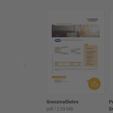
Grenzmaßlehre
P
pdf / 2.09 MB
Er