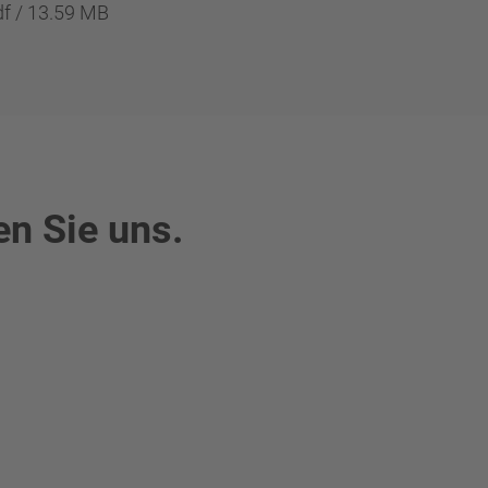
df / 13.59 MB
en Sie uns.