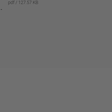
pdf / 127.57 KB
Test report TDB0897
-
Scheibenbremse
SBS1920H0 - Prüfpro
TDB0897
pdf / 1.94 MB