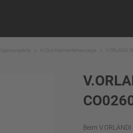
Ergänzungskits
In/Out-Kabinenfernanzeige
V.ORLANDI 
V.ORLA
CO026
Beim V.ORLANDI 