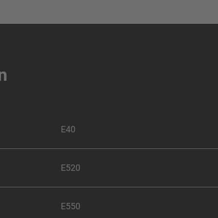
n
E40
E520
E550