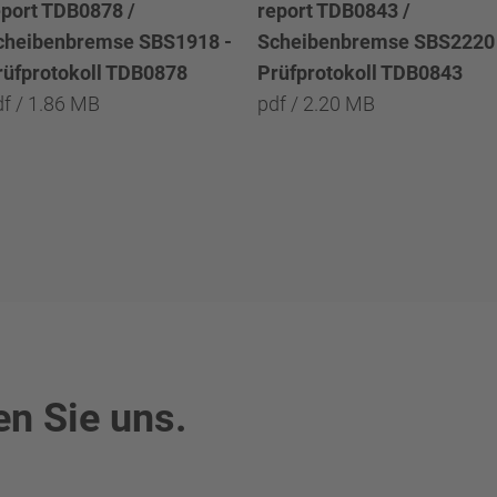
eport TDB0878 /
report TDB0843 /
cheibenbremse SBS1918 -
Scheibenbremse SBS2220 
rüfprotokoll TDB0878
Prüfprotokoll TDB0843
df / 1.86 MB
pdf / 2.20 MB
en Sie uns.