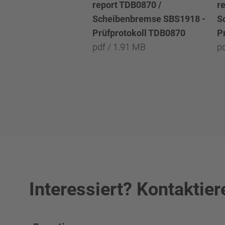
report TDB0870 /
r
Scheibenbremse SBS1918 -
S
Prüfprotokoll TDB0870
P
pdf / 1.91 MB
p
Interessiert? Kontaktier