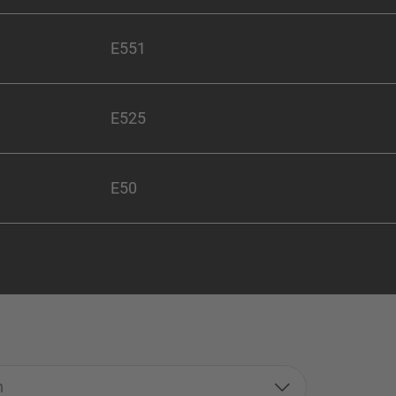
E551
E525
E50
n