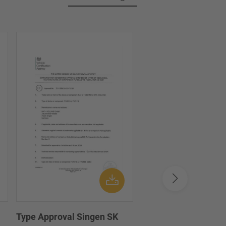
Type Approval Singen SK
Disc brake SBS1920