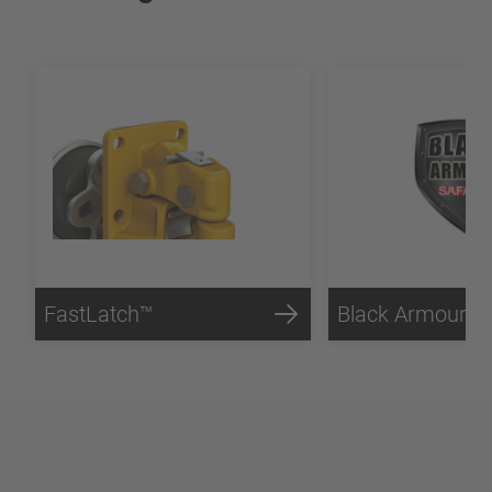
FastLatch™