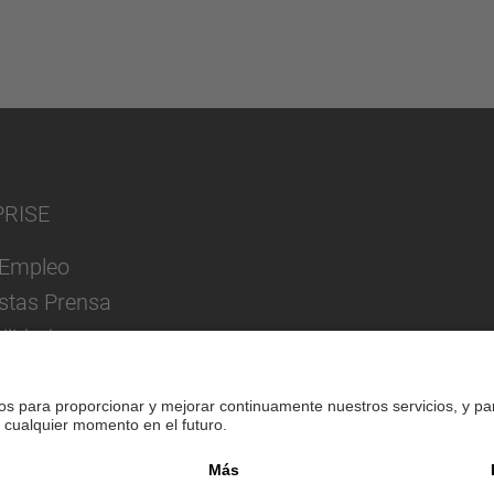
PRISE
Empleo
istas Prensa
ilidad