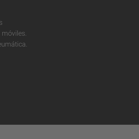
s
 móviles.
eumática.