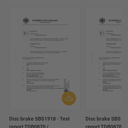
Disc brake SBS1918 - Test
Disc brake SBS191
report TDB0870 /
report TDB0878 /