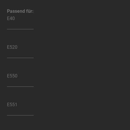
Passend für:
E40
E520
E550
E551