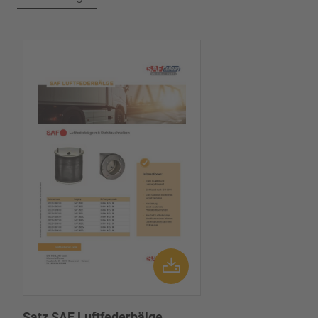
Satz SAF Luftfederbälge