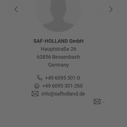
SAF-HOLLAND GmbH
SAF-HOL
Hauptstraße 26
Afte
63856
Bessenbach
Kelte
Germany
63741
As
Ge
+49 6095 301-0
+49 6095 301-260
+49 6
info@safholland.de
+49 6
originalpa